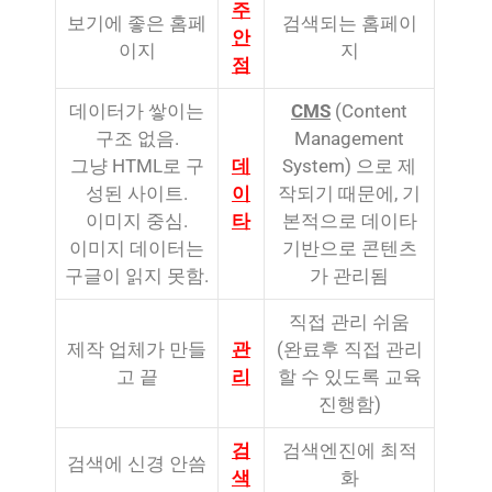
주
보기에 좋은 홈페
검색되는 홈페이
안
이지
지
점
데이터가 쌓이는
CMS
(Content
구조 없음.
Management
그냥 HTML로 구
데
System) 으로 제
성된 사이트.
이
작되기 때문에, 기
이미지 중심.
타
본적으로 데이타
이미지 데이터는
기반으로 콘텐츠
구글이 읽지 못함.
가 관리됨
직접 관리 쉬움
제작 업체가 만들
관
(완료후 직접 관리
고 끝
리
할 수 있도록 교육
진행함)
검
검색엔진에 최적
검색에 신경 안씀
색
화